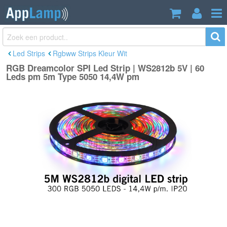
RGB Dreamcolor SPI Led Strip |
€78,50
WS2812b 5V | 60 Leds pm 5m Type
Incl. btw
5050 14,4W pm
Led Strips
Rgbww Strips Kleur Wit
RGB Dreamcolor SPI Led Strip | WS2812b 5V | 60
Leds pm 5m Type 5050 14,4W pm