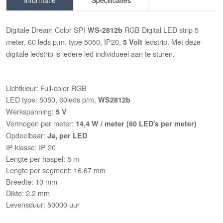
Informatie
Specificaties
Digitale Dream Color SPI
RGB Digital LED strip 5
WS-2812b
meter, 60 leds p.m. type 5050, IP20,
ledstrip. Met deze
5 Volt
digitale ledstrip is iedere led individueel aan te sturen.
Lichtkleur: Full-color RGB
LED type: 5050, 60leds p/m,
WS2812b
Werkspanning:
5 V
Vermogen per meter:
14,4 W / meter (60 LED's per meter)
Opdeelbaar:
Ja, per LED
IP klasse: IP 20
Lengte per haspel: 5 m
Lengte per segment: 16.67 mm
Breedte: 10 mm
Dikte: 2,2 mm
Levensduur: 50000 uur