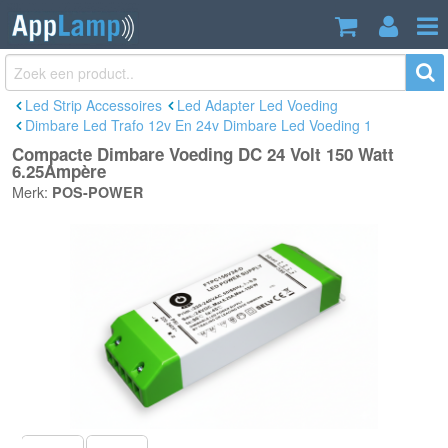
Compacte Dimbare Voeding DC 24 Volt
€94,00
150 Watt 6.25Ampère
Incl. btw
Led Strip Accessoires
Led Adapter Led Voeding
Dimbare Led Trafo 12v En 24v Dimbare Led Voeding 1
Compacte Dimbare Voeding DC 24 Volt 150 Watt
6.25Ampère
Merk:
POS-POWER