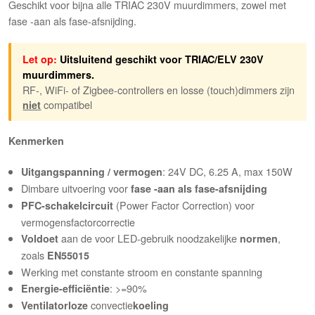
Geschikt voor bijna alle TRIAC 230V muurdimmers, zowel met
fase -aan als fase-afsnijding.
Let op:
Uitsluitend geschikt voor TRIAC/ELV 230V
muurdimmers.
RF-, WiFi- of Zigbee-controllers en losse (touch)dimmers zijn
compatibel
niet
Kenmerken
: 24V DC, 6.25 A, max 150W
Uitgangspanning / vermogen
Dimbare uitvoering voor
fase -aan als fase-afsnijding
(Power Factor Correction) voor
PFC-schakelcircuit
vermogensfactorcorrectie
aan de voor LED-gebruik noodzakelijke
,
Voldoet
normen
zoals
EN55015
Werking met constante stroom en constante spanning
: >=90%
Energie-efficiëntie
convectie
Ventilatorloze
koeling