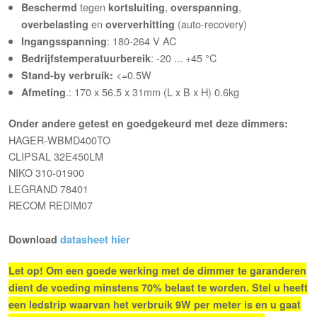
tegen
,
,
Beschermd
kortsluiting
overspanning
en
(auto-recovery)
overbelasting
oververhitting
: 180-264 V AC
Ingangsspanning
: -20 ... +45 °C
Bedrijfstemperatuurbereik
<=0.5W
Stand-by verbruik:
.: 170 x 56.5 x 31mm (L x B x H) 0.6kg
Afmeting
Onder andere getest en goedgekeurd met deze dimmers:
HAGER-WBMD400TO
CLIPSAL 32E450LM
NIKO 310-01900
LEGRAND 78401
RECOM REDIM07
Download
datasheet hier
Let op! Om een goede werking met de dimmer te garanderen
dient de voeding minstens 70% belast te worden. Stel u heeft
een ledstrip waarvan het verbruik 9W per meter is en u gaat