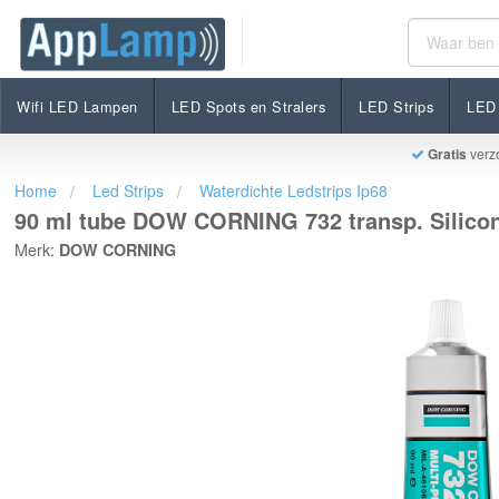
90 ml tube DOW CORNING 732 transp. Siliconenlijm vo
€14,95
Op voorraad
Incl. btw
Wifi LED Lampen
LED Spots en Stralers
LED Strips
LED 
Gratis
verz
Home
Led Strips
Waterdichte Ledstrips Ip68
90 ml tube DOW CORNING 732 transp. Silicone
Merk:
DOW CORNING