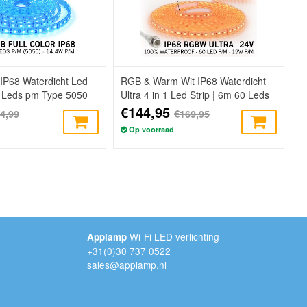
IP68 Waterdicht Led
RGB & Warm Wit IP68 Waterdicht
0 Leds pm Type 5050
Ultra 4 in 1 Led Strip | 6m 60 Leds
pm 24V
€144,95
4,99
€169,95
Op voorraad
Wi-Fi LED verlichting
Applamp
+31(0)30 737 0522
sales@applamp.nl