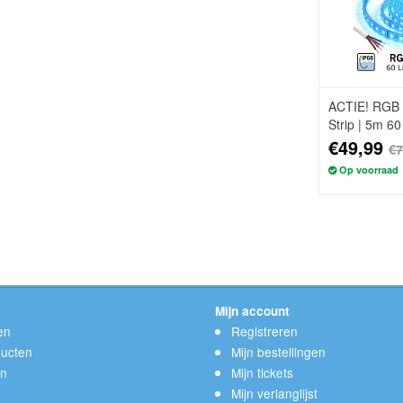
ACTIE! RGB 
Strip | 5m 6
Losse Strip
€49,99
€7
Op voorraad
Mijn account
en
Registreren
ucten
Mijn bestellingen
en
Mijn tickets
Mijn verlanglijst