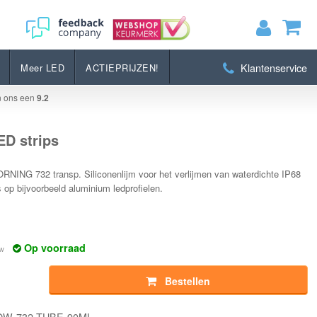
Bestellen
Klantenservice
Meer LED
ACTIEPRIJZEN!
MIJN WINKELWAGEN
0
Artikelen)
n ons een
9.2
BEKIJKEN
BESTELLEN
ED strips
NING 732 transp. Siliconenlijm voor het verlijmen van waterdichte IP68
s op bijvoorbeeld aluminium ledprofielen.
Op voorraad
tw
Bestellen
DOW-732-TUBE-90ML