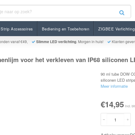
or het verkleven van IP68 siliconen LED strips
Strip Accessoires
Bediening en Toebehoren
ZIGBEE Verlichting
onden vanaf €49,
Slimme LED verlichting
. Morgen in huis!
Klanten geve
nlijm voor het verkleven van IP68 siliconen L
90 ml tube DOW COR
siliconen LED strip
Meer informatie
€14,95
Incl. b
Artikelnummer: