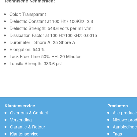
Technische Kenmerken:
Color: Transparant
Dielectric Constant at 100 Hz / 100Khz: 2.8
Dielectric Strength: 548.6 volts per mil v/mil
Dissipation Factor at 100 Hz/100 kHz: 0.0015
Durometer - Shore A: 25 Shore A
Elongation: 540 %
Tack-Free Time-50% RH: 20 Minutes
Tensile Strength: 333.6 psi
Klantenservice
Producten
Over ons & Contact
Alle product
Verzending
Nieuwe prod
Garantie & Retour
Aanbieding
Klantenservice
Tags