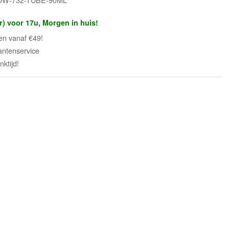
r) voor 17u, Morgen in huis!
en vanaf €49!
antenservice
ktijd!