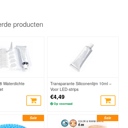
erde producten
68 Waterdichte
Transparante Siliconenlijm 10ml –
et
Voor LED-strips
€4,49
Op voorraad
Sale
Sale