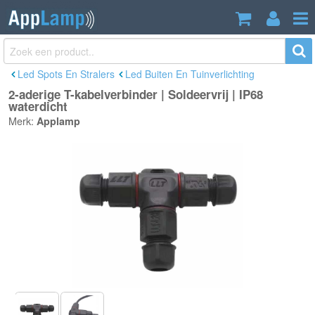
2-aderige T-kabelverbinder | Soldeervrij |
€10,49
IP68 waterdicht
Incl. btw
Led Spots En Stralers
Led Buiten En Tuinverlichting
2-aderige T-kabelverbinder | Soldeervrij | IP68
waterdicht
Merk:
Applamp