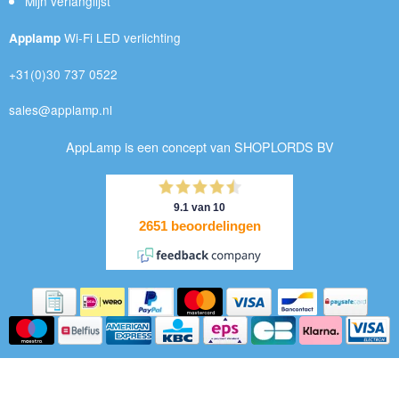
Mijn verlanglijst
Wi-Fi LED verlichting
Applamp
+31(0)30 737 0522
sales@applamp.nl
AppLamp is een concept van SHOPLORDS BV