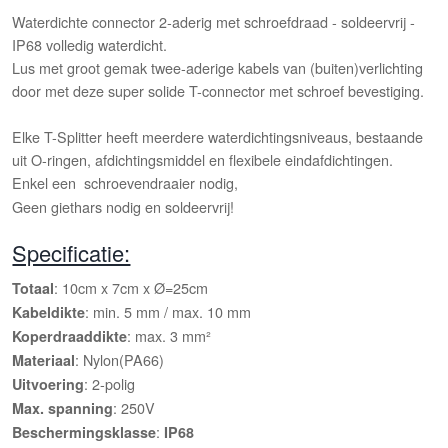
Waterdichte connector 2-aderig met schroefdraad - soldeervrij -
IP68 volledig waterdicht.
Lus met groot gemak twee-aderige kabels van (buiten)verlichting
door met deze super solide T-connector met schroef bevestiging.
Elke T-Splitter heeft meerdere waterdichtingsniveaus, bestaande
uit O-ringen, afdichtingsmiddel en flexibele eindafdichtingen.
Enkel een schroevendraaier nodig,
Geen giethars nodig en soldeervrij!
Specificatie:
: 10cm x 7cm x Ø=25cm
Totaal
: min. 5 mm / max. 10 mm
Kabeldikte
: max. 3 mm²
Koperdraaddikte
: Nylon(PA66)
Materiaal
: 2-polig
Uitvoering
: 250V
Max. spanning
:
Beschermingsklasse
IP68