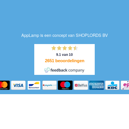
AppLamp is een concept van SHOPLORDS BV