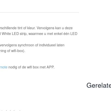
schillende tint of kleur. Vervolgens kan u deze
ual White LED strip, waarmee u met enkel één LED
vervolgens synchroon of individueel laten
ng of wifi-box).
emote
nodig of de wifi box met APP.
Gerelat