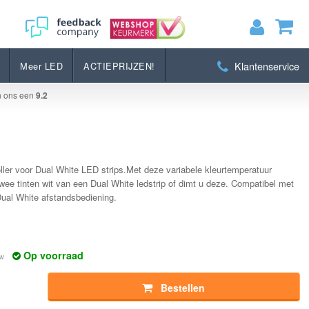
Bestellen
Klantenservice
Meer LED
ACTIEPRIJZEN!
MIJN WINKELWAGEN
0
Artikelen)
n ons een
9.2
BEKIJKEN
BESTELLEN
ller voor Dual White LED strips.Met deze variabele kleurtemperatuur
twee tinten wit van een Dual White ledstrip of dimt u deze. Compatibel met
Dual White afstandsbediening.
Op voorraad
tw
Bestellen