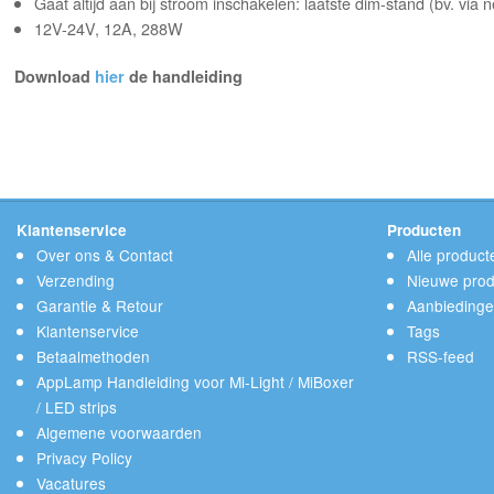
Gaat altijd aan bij stroom inschakelen: laatste dim-stand (bv. via 
12V-24V, 12A, 288W
Download
hier
de handleiding
Klantenservice
Producten
Over ons & Contact
Alle product
Verzending
Nieuwe prod
Garantie & Retour
Aanbieding
Klantenservice
Tags
Betaalmethoden
RSS-feed
AppLamp Handleiding voor Mi-Light / MiBoxer
/ LED strips
Algemene voorwaarden
Privacy Policy
Vacatures