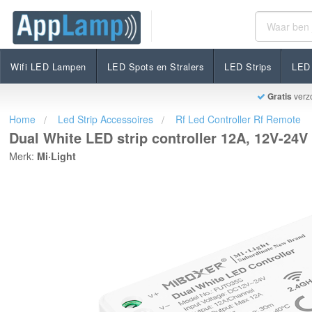
Dual White LED strip controller 12A, 12V-24V (LOS)
€18,95
Op voorraad
Incl. btw
Wifi LED Lampen
LED Spots en Stralers
LED Strips
LED 
Gratis
verz
Home
Led Strip Accessoires
Rf Led Controller Rf Remote
Dual White LED strip controller 12A, 12V-24V
Merk:
Mi·Light