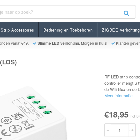
Strip Accessoires
Bediening en Toebehoren
ZIGBEE Verlichting
onden vanaf €49,
Slimme LED verlichting
. Morgen in huis!
Klanten geve
 (LOS)
RF LED strip contro
controller mengt u 
de Wifi Box en de 
Meer informatie
€18,95
Incl. b