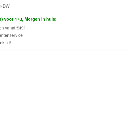
CO-DW
r) voor 17u, Morgen in huis!
en vanaf €49!
antenservice
ktijd!