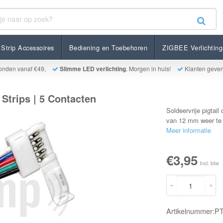
 5 Contacten
Strip Accessoires
Bediening en Toebehoren
ZIGBEE Verlichting
onden vanaf €49,
Slimme LED verlichting
. Morgen in huis!
Klanten geve
Strips | 5 Contacten
Soldeervrije pigta
van 12 mm weer te 
Meer informatie
€3,95
Incl. btw
Artikelnummer: