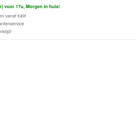
r) voor 17u, Morgen in huis!
en vanaf €49!
antenservice
ktijd!