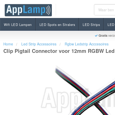
Clip Pigtail Connector voor 12mm RGBW Led Strips |
€3,95
Op voorraad
Incl. btw
Wifi LED Lampen
LED Spots en Stralers
LED Strips
LED 
Gratis
verz
Home
Led Strip Accessoires
Rgbw Ledstrip Acccesoires
Clip Pigtail Connector voor 12mm RGBW Led 