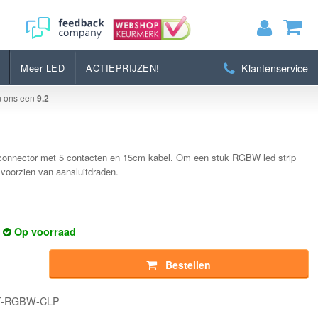
Bestellen
Klantenservice
Meer LED
ACTIEPRIJZEN!
MIJN WINKELWAGEN
0
Artikelen)
n ons een
9.2
BEKIJKEN
BESTELLEN
il connector met 5 contacten en 15cm kabel. Om een stuk RGBW led strip
voorzien van aansluitdraden.
Op voorraad
Bestellen
PT-RGBW-CLP