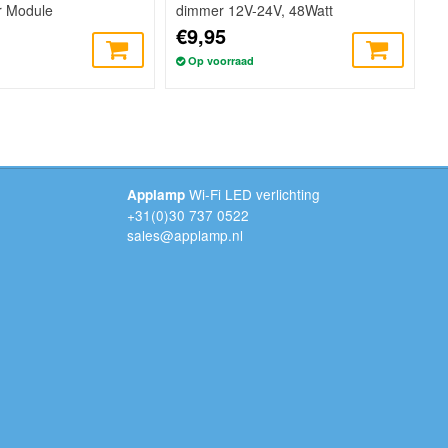
r Module
dimmer 12V-24V, 48Watt
€9,95
Op voorraad
Wi-Fi LED verlichting
Applamp
+31(0)30 737 0522
sales@applamp.nl