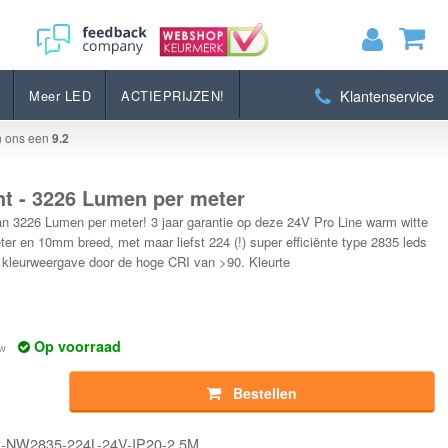
Bestellen
Klantenservice
Meer LED
ACTIEPRIJZEN!
MIJN WINKELWAGEN
0
Artikelen)
n ons een
9.2
BEKIJKEN
BESTELLEN
ht - 3226 Lumen per meter
an 3226 Lumen per meter! 3 jaar garantie op deze 24V Pro Line warm witte
eter en 10mm breed, met maar liefst 224 (!) super efficiënte type 2835 leds
e kleurweergave door de hoge CRI van >90. Kleurte
Op voorraad
tw
Bestellen
S-NW2835-224L-24V-IP20-2.5M