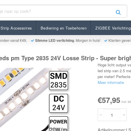
 Type 2835 24V Losse Strip - Super bright - 3226 Lumen per meter
Strip Accessoires
Bediening en Toebehoren
ZIGBEE Verlichting
onden vanaf €49,
Slimme LED verlichting
. Morgen in huis!
Klanten geve
Leds pm Type 2835 24V Losse Strip - Super brig
Hoge licht output v
led strip van 2.5 m
per meter! Perfect
Meer informatie
€57,95
Incl. b
Artikelnummer:L