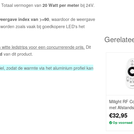
. Totaal vermogen van
bij 24V.
20 Watt per meter
, waardoor de weergave
weergave index van >=90
ts worden zoals vaak bij goedkopere LED's het
Gerelate
witte ledstrips voor een concurrerende prijs.
Dit
van dit product.
id
el, zodat de warmte via het aluminium profiel kan
Milight RF Co
met Afstands
Ampère
€32,95
Op voorraad