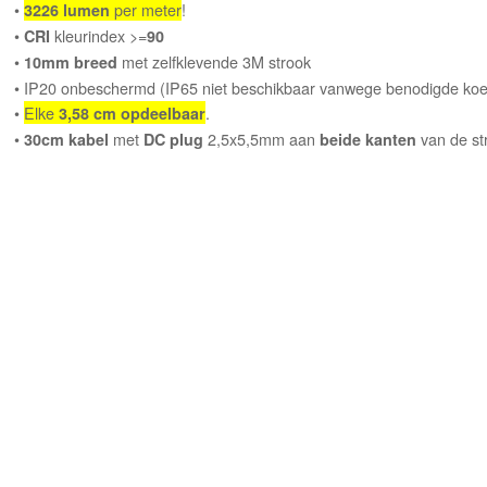
•
per meter
!
3226 lumen
•
kleurindex >=
CRI
90
•
met zelfklevende 3M strook
10mm breed
• IP20 onbeschermd (IP65 niet beschikbaar vanwege benodigde koe
•
Elke
.
3,58 cm opdeelbaar
•
met
2,5x5,5mm aan
van de str
30cm kabel
DC plug
beide kanten