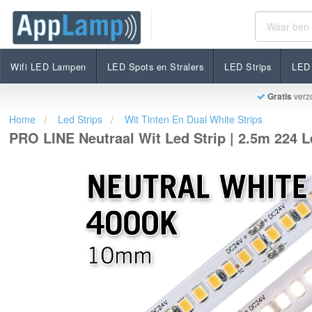
PRO LINE Neutraal Wit Led Strip | 2.5m 224 Leds pm
€57,95
Op voorraad
Incl. btw
Wifi LED Lampen
LED Spots en Stralers
LED Strips
LED 
Gratis
verz
Home
Led Strips
Wit Tinten En Dual White Strips
PRO LINE Neutraal Wit Led Strip | 2.5m 224 