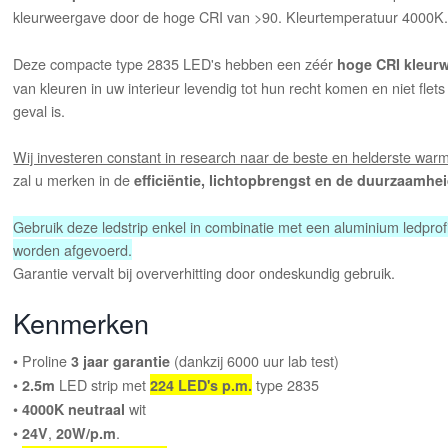
kleurweergave door de hoge CRI van >90. Kleurtemperatuur 4000K
Deze compacte type 2835 LED's hebben een zéér
hoge CRI kleur
van kleuren in uw interieur levendig tot hun recht komen en niet fle
geval is.
Wij investeren constant in research naar de beste en helderste warm 
zal u merken in de
efficiëntie, lichtopbrengst en de duurzaamhe
Gebruik deze ledstrip enkel in combinatie met een aluminium ledprofi
worden afgevoerd.
Garantie vervalt bij oververhitting door ondeskundig gebruik.
Kenmerken
• Proline
(dankzij 6000 uur lab test)
3 jaar garantie
•
LED strip met
type 2835
2.5m
224 LED's p.m.
•
wit
4000K neutraal
•
,
.
24V
20W/p.m