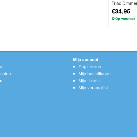
Triac Dimme
€34,95
Op voorraad
Mijn account
en
Registreren
ucten
Mijn bestellingen
en
Mijn tickets
Mijn verlanglijst