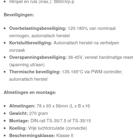
Rimpel en ruis (max.): 360mVp-p
Beveiligingen:
120-180% van nominaal
Overbelastingsbeveiliging:
vermogen, automatisch herstel
Automatisch herstel na verhelpen
Kortsluitbeveiliging:
oorzaak
36-45V, vereist handmatige reset
Overspanningsbeveiliging:
(spanning uit/aan)
135-165°C via PWM controller,
Thermische beveiliging:
automatisch herstel
Afmetingen en montage:
78 x 93 x 56mm (L x B x H)
Afmetingen:
270 gram
Gewicht:
DIN-rail TS-35/7.5 of TS-35/15
Montage:
Vrije luchtcirculatie (convectie)
Koeling:
Klasse II
Beschermingsklasse: