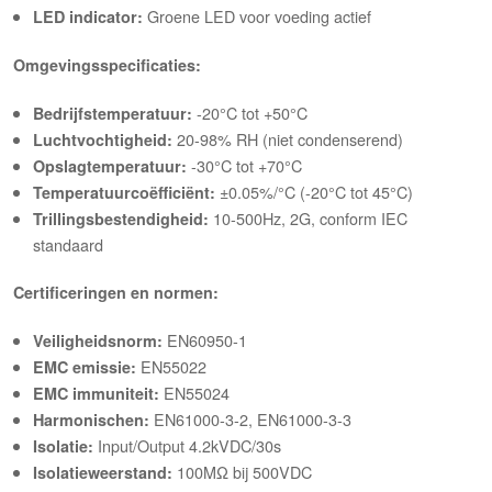
Groene LED voor voeding actief
LED indicator:
Omgevingsspecificaties:
-20°C tot +50°C
Bedrijfstemperatuur:
20-98% RH (niet condenserend)
Luchtvochtigheid:
-30°C tot +70°C
Opslagtemperatuur:
±0.05%/°C (-20°C tot 45°C)
Temperatuurcoëfficiënt:
10-500Hz, 2G, conform IEC
Trillingsbestendigheid:
standaard
Certificeringen en normen:
EN60950-1
Veiligheidsnorm:
EN55022
EMC emissie:
EN55024
EMC immuniteit:
EN61000-3-2, EN61000-3-3
Harmonischen:
Input/Output 4.2kVDC/30s
Isolatie:
100MΩ bij 500VDC
Isolatieweerstand: