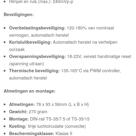
Rimpel en ruis (max.): 240mVp-p
Beveiligingen:
120-180% van nominaal
Overbelastingsbeveiliging:
vermogen, automatisch herstel
Automatisch herstel na verhelpen
Kortsluitbeveiliging:
oorzaak
18-23V, vereist handmatige reset
Overspanningsbeveiliging:
(spanning uit/aan)
135-165°C via PWM controller,
Thermische beveiliging:
automatisch herstel
Afmetingen en montage:
78 x 93 x 56mm (L x B x H)
Afmetingen:
270 gram
Gewicht:
DIN-rail TS-35/7.5 of TS-35/15
Montage:
Vrije luchtcirculatie (convectie)
Koeling:
Klasse II
Beschermingsklasse: