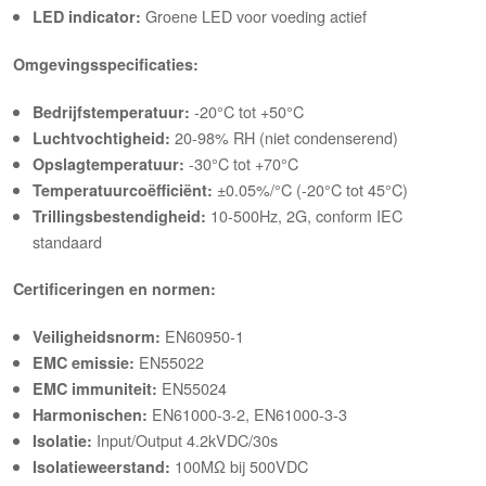
Groene LED voor voeding actief
LED indicator:
Omgevingsspecificaties:
-20°C tot +50°C
Bedrijfstemperatuur:
20-98% RH (niet condenserend)
Luchtvochtigheid:
-30°C tot +70°C
Opslagtemperatuur:
±0.05%/°C (-20°C tot 45°C)
Temperatuurcoëfficiënt:
10-500Hz, 2G, conform IEC
Trillingsbestendigheid:
standaard
Certificeringen en normen:
EN60950-1
Veiligheidsnorm:
EN55022
EMC emissie:
EN55024
EMC immuniteit:
EN61000-3-2, EN61000-3-3
Harmonischen:
Input/Output 4.2kVDC/30s
Isolatie:
100MΩ bij 500VDC
Isolatieweerstand: