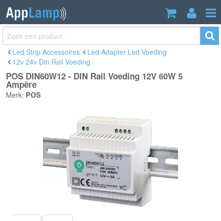
POS DIN60W12 - DIN Rail Voeding 12V
€26,40
60W 5 Ampère
Incl. btw
Led Strip Accessoires
Led Adapter Led Voeding
12v 24v Din Rail Voeding
POS DIN60W12 - DIN Rail Voeding 12V 60W 5
Ampère
Merk:
POS