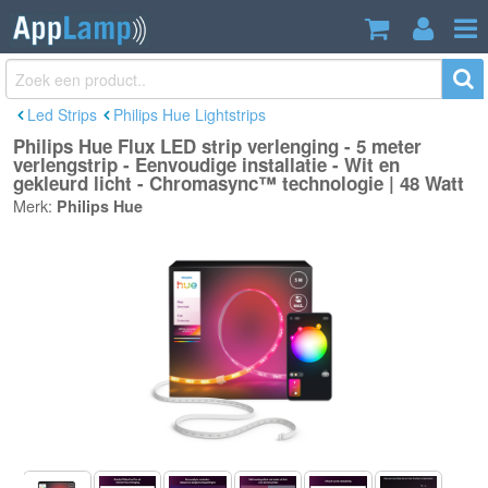
Philips Hue Flux LED strip verlenging - 5
€84,99
meter verlengstrip - Eenvoudige
Incl. btw
installatie - Wit en gekleurd licht -
Chromasync™ technologie | 48 Watt
Led Strips
Philips Hue Lightstrips
Philips Hue Flux LED strip verlenging - 5 meter
verlengstrip - Eenvoudige installatie - Wit en
gekleurd licht - Chromasync™ technologie | 48 Watt
Merk:
Philips Hue