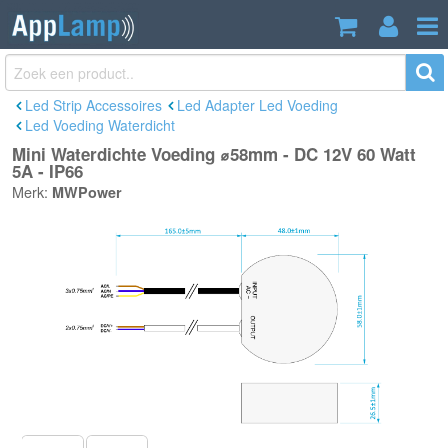
Mini Waterdichte Voeding ⌀58mm - DC
€23,95
12V 60 Watt 5A - IP66
Incl. btw
Led Strip Accessoires
Led Adapter Led Voeding
Led Voeding Waterdicht
Mini Waterdichte Voeding ⌀58mm - DC 12V 60 Watt
5A - IP66
Merk:
MWPower