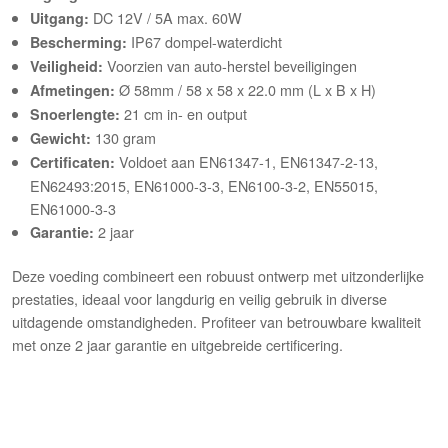
DC 12V / 5A max. 60W
Uitgang:
IP67 dompel-waterdicht
Bescherming:
Voorzien van auto-herstel beveiligingen
Veiligheid:
Ø 58mm / 58 x 58 x 22.0 mm (L x B x H)
Afmetingen:
21 cm in- en output
Snoerlengte:
130 gram
Gewicht:
Voldoet aan EN61347-1, EN61347-2-13,
Certificaten:
EN62493:2015, EN61000-3-3, EN6100-3-2, EN55015,
EN61000-3-3
2 jaar
Garantie:
Deze voeding combineert een robuust ontwerp met uitzonderlijke
prestaties, ideaal voor langdurig en veilig gebruik in diverse
uitdagende omstandigheden. Profiteer van betrouwbare kwaliteit
met onze 2 jaar garantie en uitgebreide certificering.