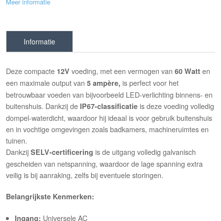
Meer informatie
Informatie
Deze compacte
voeding, met een vermogen van
en
12V
60 Watt
een maximale output van
is perfect voor het
5 ampère,
betrouwbaar voeden van bijvoorbeeld LED‑verlichting binnens‑ en
buitenshuis. Dankzij de
is deze voeding volledig
IP67-classificatie
dompel-waterdicht, waardoor hij ideaal is voor gebruik buitenshuis
en in vochtige omgevingen zoals badkamers, machineruimtes en
tuinen.
Dankzij
is de uitgang volledig galvanisch
SELV‑certificering
gescheiden van netspanning, waardoor de lage spanning extra
veilig is bij aanraking, zelfs bij eventuele storingen.
Belangrijkste Kenmerken:
Universele AC
Ingang: