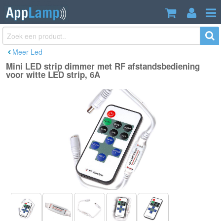
Mini LED strip dimmer met RF
€13,99
afstandsbediening voor witte LED strip,
Incl. btw
6A
Meer Led
Mini LED strip dimmer met RF afstandsbediening
voor witte LED strip, 6A