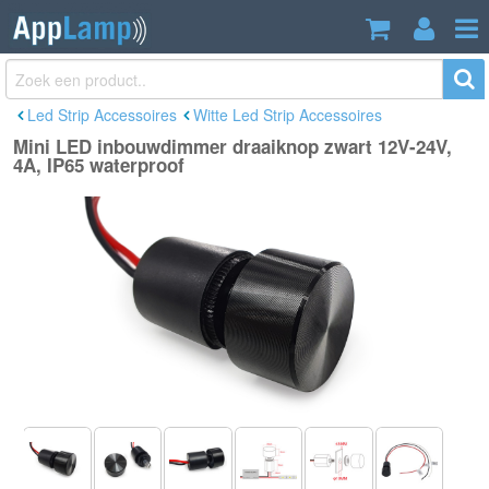
Mini LED inbouwdimmer draaiknop zwart
€29,65
12V-24V, 4A, IP65 waterproof
Incl. btw
Led Strip Accessoires
Witte Led Strip Accessoires
Mini LED inbouwdimmer draaiknop zwart 12V-24V,
4A, IP65 waterproof