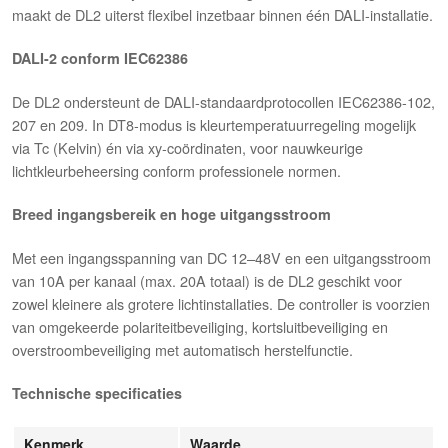
maakt de DL2 uiterst flexibel inzetbaar binnen één DALI-installatie.
DALI-2 conform IEC62386
De DL2 ondersteunt de DALI-standaardprotocollen IEC62386-102,
207 en 209. In DT8-modus is kleurtemperatuurregeling mogelijk
via Tc (Kelvin) én via xy-coördinaten, voor nauwkeurige
lichtkleurbeheersing conform professionele normen.
Breed ingangsbereik en hoge uitgangsstroom
Met een ingangsspanning van DC 12–48V en een uitgangsstroom
van 10A per kanaal (max. 20A totaal) is de DL2 geschikt voor
zowel kleinere als grotere lichtinstallaties. De controller is voorzien
van omgekeerde polariteitbeveiliging, kortsluitbeveiliging en
overstroombeveiliging met automatisch herstelfunctie.
Technische specificaties
Kenmerk
Waarde