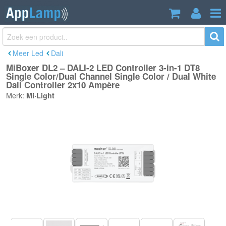
MiBoxer DL2 – DALI-2 LED Controller 3-
€41,99
in-1 DT8 Single Color/Dual Channel
Incl. btw
Single Color / Dual White Dali Controller
2x10 Ampère
Meer Led
Dali
MiBoxer DL2 – DALI-2 LED Controller 3-in-1 DT8
Single Color/Dual Channel Single Color / Dual White
Dali Controller 2x10 Ampère
Merk:
Mi·Light