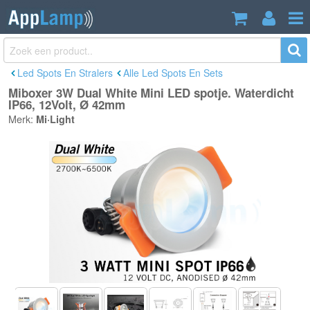
Miboxer 3W Dual White Mini LED spotje.
€22,49
Waterdicht IP66, 12Volt, Ø 42mm
Incl. btw
Led Spots En Stralers
Alle Led Spots En Sets
Miboxer 3W Dual White Mini LED spotje. Waterdicht
IP66, 12Volt, Ø 42mm
Merk:
Mi·Light