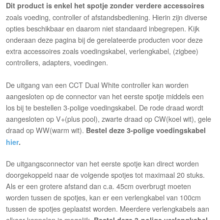
Dit product is enkel het spotje zonder verdere accessoires
zoals voeding, controller of afstandsbediening. Hierin zijn diverse
opties beschikbaar en daarom niet standaard inbegrepen. Kijk
onderaan deze pagina bij de gerelateerde producten voor deze
extra accessoires zoals voedingskabel, verlengkabel, (zigbee)
controllers, adapters, voedingen.
De uitgang van een CCT Dual White controller kan worden
aangesloten op de connector van het eerste spotje middels een
los bij te bestellen 3-polige voedingskabel. De rode draad wordt
aangesloten op V+(plus pool), zwarte draad op CW(koel wit), gele
draad op WW(warm wit).
Bestel deze 3-polige voedingskabel
hier
.
De uitgangsconnector van het eerste spotje kan direct worden
doorgekoppeld naar de volgende spotjes tot maximaal 20 stuks.
Als er een grotere afstand dan c.a. 45cm overbrugt moeten
worden tussen de spotjes, kan er een verlengkabel van 100cm
tussen de spotjes geplaatst worden. Meerdere verlengkabels aan
elkaar koppelen is mogelijk.