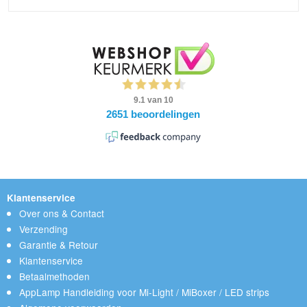
Klantenservice
Over ons & Contact
Verzending
Garantie & Retour
Klantenservice
Betaalmethoden
AppLamp Handleiding voor Mi-Light / MiBoxer / LED strips