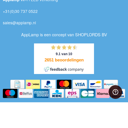
+31(0)30 737 0522
sales@applamp.nl
AppLamp is een concept van SHOPLORDS BV