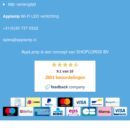
Mijn verlanglijst
Wi-Fi LED verlichting
Applamp
+31(0)30 737 0522
sales@applamp.nl
AppLamp is een concept van SHOPLORDS BV