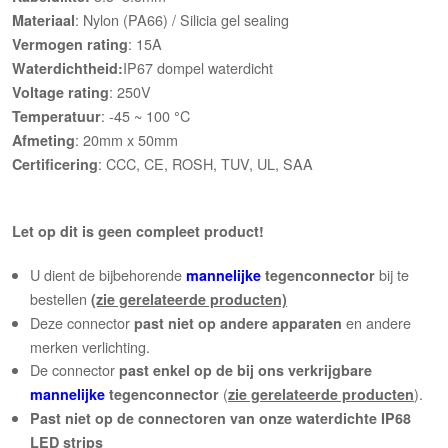
: Nylon (PA66) / Silicia gel sealing
Materiaal
: 15A
Vermogen rating
IP67 dompel waterdicht
Waterdichtheid:
: 250V
Voltage rating
: -45 ~ 100
C
Temperatuur
°
: 20mm x 50mm
Afmeting
: CCC, CE, ROSH, TUV, UL, SAA
Certificering
Let op d
it is geen compleet product
!
U dient de bijbehorende
bij te
mannelijke
tegenconnector
bestellen
(zie gerelateerde producten)
Deze connector
en andere
past niet op andere apparaten
merken verlichting.
De connector
past enkel op de bij ons verkrijgbare
(
).
mannelijke
tegenconnector
zie gerelateerde producten
Past niet op de connectoren van onze waterdichte IP68
LED strips