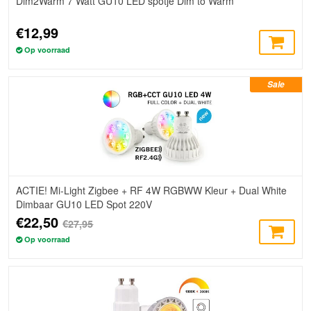
Dim2Warm 7 Watt GU10 LED spotje Dim to Warm
€12,99
Op voorraad
Sale
ACTIE! Mi-Light Zigbee + RF 4W RGBWW Kleur + Dual White
Dimbaar GU10 LED Spot 220V
€22,50
€27,95
Op voorraad