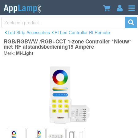
RGB/RGBWW /RGB+CCT 1-zone
€34,95
Controller *Nieuw* met RF
Incl. btw
afstandsbediening15 Ampère
Led Strip Accessoires
Rf Led Controller Rf Remote
RGB/RGBWW /RGB+CCT 1-zone Controller *Nieuw*
met RF afstandsbediening15 Ampère
Merk:
Mi·Light