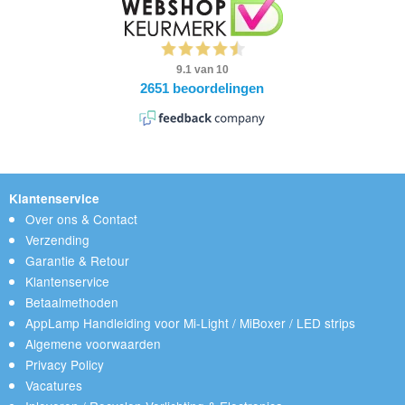
Klantenservice
Over ons & Contact
Verzending
Garantie & Retour
Klantenservice
Betaalmethoden
AppLamp Handleiding voor Mi-Light / MiBoxer / LED strips
Algemene voorwaarden
Privacy Policy
Vacatures