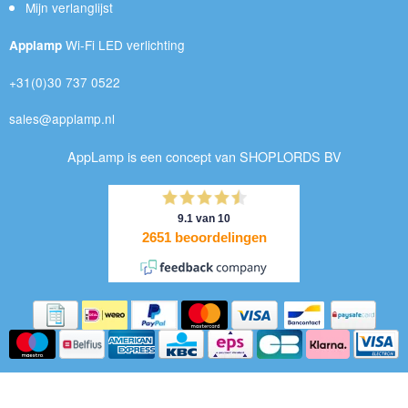
Mijn verlanglijst
Wi-Fi LED verlichting
Applamp
+31(0)30 737 0522
sales@applamp.nl
AppLamp is een concept van SHOPLORDS BV