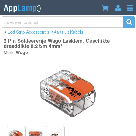
2 Pin Soldeervrije Wago Lasklem.
€1,99
Geschikte draaddikte 0.2 t/m 4mm²
Incl. btw
Led Strip Accessoires
Aansluit Kabels
2 Pin Soldeervrije Wago Lasklem. Geschikte
draaddikte 0.2 t/m 4mm²
Merk:
Wago